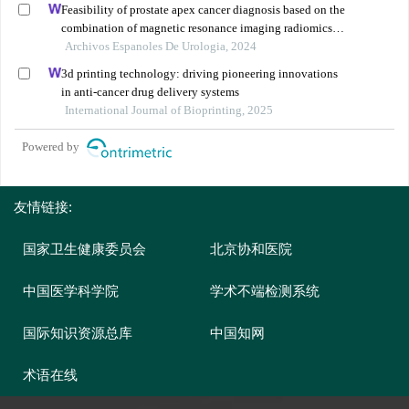
Feasibility of prostate apex cancer diagnosis based on the
combination of magnetic resonance imaging radiomics
and biomarkers
Archivos Espanoles De Urologia, 2024
3d printing technology: driving pioneering innovations
in anti-cancer drug delivery systems
International Journal of Bioprinting, 2025
Powered by
友情链接:
国家卫生健康委员会
北京协和医院
中国医学科学院
学术不端检测系统
国际知识资源总库
中国知网
术语在线