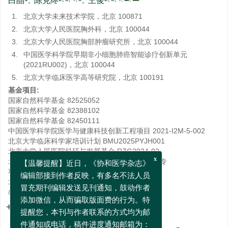
白晶
,
陈克终
,
王俊
1.
北京大学未来技术学院，北京 100871
2.
北京大学人民医院胸外科，北京 100044
3.
北京大学人民医院胸部肿瘤研究所，北京 100044
4.
中国医学科学院早期非小细胞肺癌智能诊疗创新单元
(2021RU002)，北京 100044
5.
北京大学临床医学高等研究院，北京 100191
基金项目:
国家自然科学基金
82525052
国家自然科学基金
82388102
国家自然科学基金
82450111
中国医学科学院医学与健康科技创新工程项目
2021-I2M-5-002
北京大学临床科学家培训计划
BMU2025PYJH001
北京大学人民医院科研与发展基金
RZG2024-02
北京大学“医学+X”先导计划-人工智能与医学发展专
x
项
BMU2025YXXLHAIYX002
【温馨提醒】近日，《协和医学杂志》
北京大学人民医院科研发展基金
RDX2024-07
编辑部接到作者反映，有多名不法人员
雄安新区科技计划项目
XA202501102003K
冒充期刊编辑发送见刊通知，鼓动作者
详细信息
添加微信，从而骗取版面费的行为。特
提醒您，本刊与作者联系的方式均为邮