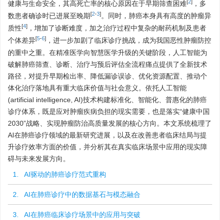
[
2
]
健康与生命安全，其高死亡率的核心原因在于早期筛查困难
，多
[
2
-
3
]
数患者确诊时已进展至晚期
。同时，肺癌本身具有高度的肿瘤异
[
4
]
质性
，增加了诊断难度，加之治疗过程中复杂的耐药机制及患者
[
5
-
6
]
个体差异
，进一步加剧了临床诊疗挑战，成为我国恶性肿瘤防控
的重中之重。在精准医学向智慧医学升级的关键阶段，人工智能为
破解肺癌筛查、诊断、治疗与预后评估全流程痛点提供了全新技术
路径，对提升早期检出率、降低漏诊误诊、优化资源配置、推动个
体化治疗落地具有重大临床价值与社会意义。依托人工智能
(artificial intelligence, AI)技术构建标准化、智能化、普惠化的肺癌
诊疗体系，既是应对肿瘤疾病负担的现实需要，也是落实“健康中国
2030”战略、实现肿瘤防治高质量发展的核心方向。本文系统梳理了
AI在肺癌诊疗领域的最新研究进展，以及在改善患者临床结局与提
升诊疗效率方面的价值，并分析其在真实临床场景中应用的现实障
碍与未来发展方向。
1. AI驱动的肺癌诊疗范式重构
2. AI在肺癌诊疗中的数据基石与模态融合
3. AI在肺癌临床诊疗场景中的应用与突破