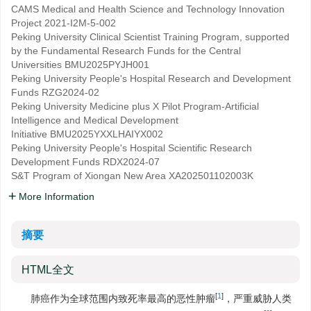
CAMS Medical and Health Science and Technology Innovation
Project
2021-I2M-5-002
Peking University Clinical Scientist Training Program, supported
by the Fundamental Research Funds for the Central
Universities
BMU2025PYJH001
Peking University People's Hospital Research and Development
Funds
RZG2024-02
Peking University Medicine plus X Pilot Program-Artificial
Intelligence and Medical Development
Initiative
BMU2025YXXLHAIYX002
Peking University People's Hospital Scientific Research
Development Funds
RDX2024-07
S&T Program of Xiongan New Area
XA202501102003K
More Information
摘要
HTML全文
[
1
]
肺癌作为全球范围内致死率最高的恶性肿瘤
，严重威胁人类