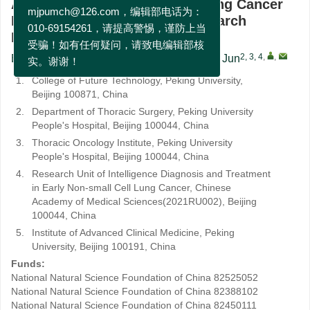
Artificial Intelligence Drives Lung Cancer
件通知或电话，稿件进度通知邮箱为：
Diagnosis and Treatment: Research
mjpumch@126.com，编辑部电话为：
Progress and Future Prospects
010-69154261，请提高警惕，谨防上当
1
2, 3, 4, 5
2, 3, 4
,
,
BAI Jing
,
CHEN Kezhong
,
WANG Jun
受骗！如有任何疑问，请致电编辑部核
实。谢谢！
1.
College of Future Technology, Peking University,
Beijing 100871, China
2.
Department of Thoracic Surgery, Peking University
People's Hospital, Beijing 100044, China
3.
Thoracic Oncology Institute, Peking University
People's Hospital, Beijing 100044, China
4.
Research Unit of Intelligence Diagnosis and Treatment
in Early Non-small Cell Lung Cancer, Chinese
Academy of Medical Sciences(2021RU002), Beijing
100044, China
5.
Institute of Advanced Clinical Medicine, Peking
University, Beijing 100191, China
Funds:
National Natural Science Foundation of China
82525052
National Natural Science Foundation of China
82388102
National Natural Science Foundation of China
82450111