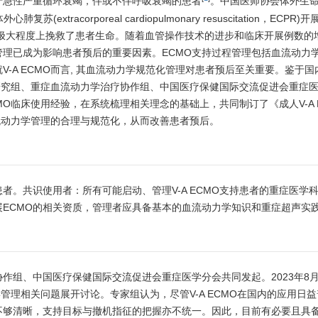
于急性严重循环衰竭，伴或不伴呼吸衰竭的患者
。中国医师协会体外生
xtracorporeal cardiopulmonary resuscitation，ECPR
.6%，极大程度上挽救了患者生命。随着血管操作技术的进步和临床开展例数的
管理已成为影响患者预后的重要因素。ECMO支持过程管理包括血流动力
-A ECMO而言, 其血流动力学规范化管理对患者预后至关重要。鉴于国
声研究组、重症血流动力学治疗协作组、中国医疗保健国际交流促进会重症
MO临床使用经验，在系统梳理相关理念的基础上，共同制订了《成人V-A 
者血流动力学管理的合理与规范化，从而改善患者预后。
。共识使用者：所有可能启动、管理V-A ECMO支持患者的重症医学
ECMO的相关资质，管理者应具备基本的血流动力学知识和重症超声实
作组、中国医疗保健国际交流促进会重症医学分会共同发起。2023年8月
学管理相关问题展开讨论。专家组认为，尽管V-A ECMO在国内的应用日
不够清晰，支持目标与撤机指征的把握亦不统一。因此，目前有必要且具