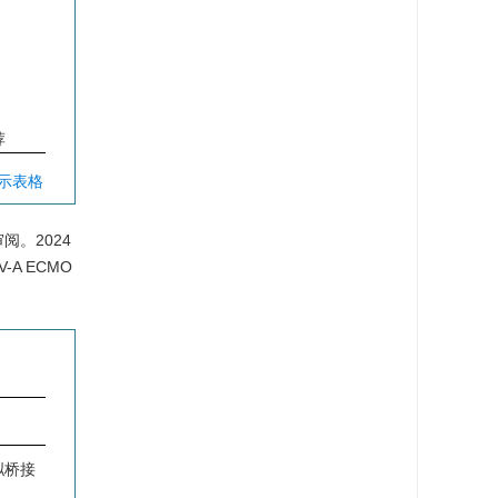
荐
显示表格
。2024
A ECMO
拟桥接