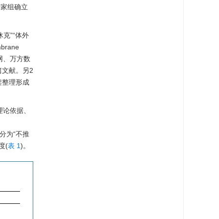
专家组确立
克”“体外
brane
中国知网、万方数
篇文献。另2
架整理形成
理论依据、
~3分为“不推
度(
表 1
)。