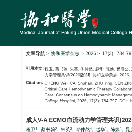
文章导航
>
协和医学杂志
>
2026
>
17(3)
: 784-79
引用本文:
程卫, 蔡书翰, 朱英, 岑仲然, 赵华, 陈焕, 
力学管理共识(2026版)[J]. 协和医学杂志, 2026, 17(
Citation:
CHENG Wei, CAI Shuhan, ZHU Ying, CEN Zhon
Critical Care Hemodynamic Therapy Collaborati
Care. Consensus on Hemodynamic Management i
College Hospital
, 2026, 17(3): 784-797.
DOI:
1
成人V-A ECMO血流动力学管理共识(202
1
2
3
4
1
1
程卫
,
蔡书翰
,
朱英
,
岑仲然
,
赵华
,
陈焕
,
晁