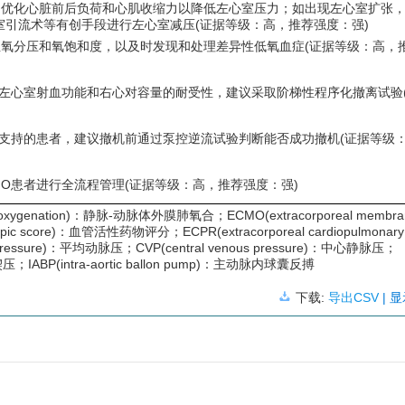
量、优化心脏前后负荷和心肌收缩力以降低左心室压力；如出现左心室扩张
或左心室引流术等有创手段进行左心室减压(证据等级：高，推荐强度：强)
血氧分压和氧饱和度，以及时发现和处理差异性低氧血症(证据等级：高，
时评估左心室射血功能和右心对容量的耐受性，建议采取阶梯性程序化撤离试验
CMO支持的患者，建议撤机前通过泵控逆流试验判断能否成功撤机(证据等级
CMO患者进行全流程管理(证据等级：高，推荐强度：强)
brane oxygenation)：静脉-动脉体外膜肺氧合；ECMO(extracorporeal membra
opic score)：血管活性药物评分；ECPR(extracorporeal cardiopulmonary
l pressure)：平均动脉压；CVP(central venous pressure)：中心静脉压；
脉楔压；IABP(intra-aortic ballon pump)：主动脉内球囊反搏
下载:
导出CSV
| 