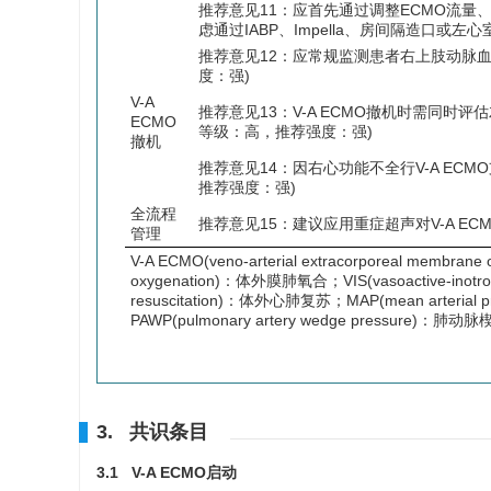
推荐意见11：应首先通过调整ECMO流
虑通过IABP、Impella、房间隔造口
推荐意见12：应常规监测患者右上肢动脉
度：强)
V-A
推荐意见13：V-A ECMO撤机时需同
ECMO
等级：高，推荐强度：强)
撤机
推荐意见14：因右心功能不全行V-A E
推荐强度：强)
全流程
推荐意见15：建议应用重症超声对V-A E
管理
V-A ECMO(veno-arterial extracorporeal mem
oxygenation)：体外膜肺氧合；VIS(vasoactive-inotr
resuscitation)：体外心肺复苏；MAP(mean arteria
PAWP(pulmonary artery wedge pressure)：肺动
3. 共识条目
3.1 V-A ECMO启动