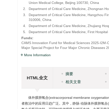
Union Medical College, Beijing 100730, China
2.
Department of Critical Care Medicine, Zhongnan Ho
3.
Department of Critical Care Medicine, Hangzhou Fir
310006, China
4.
Department of Critical Care Medicine, Zhujiang Hos
5.
Department of Critical Care Medicine, First Hospital
Funds:
CAMS Innovation Fund for Medical Sciences
2025-I2M-
Major Special Project for Four Major Chronic Diseases
2
More Information
摘要
HTML全文
相关文章
体外膜肺氧合(extracorporeal membrane o
者救治中的应用日趋广泛。其中，静脉-动脉体外膜肺氧合(veno-arteria