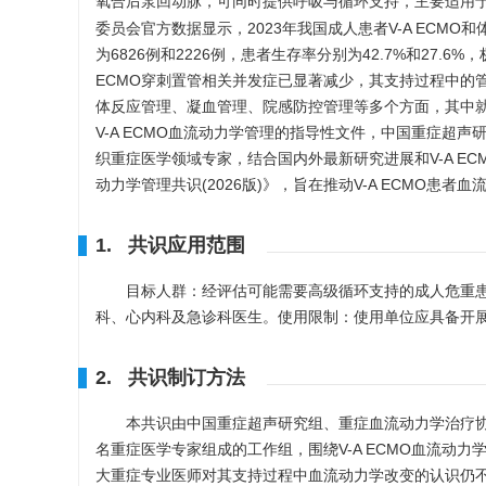
氧合后泵回动脉，可同时提供呼吸与循环支持，主要适用
委员会官方数据显示，2023年我国成人患者V-A ECMO和体外心肺复苏(e
为6826例和2226例，患者生存率分别为42.7%和27
ECMO穿刺置管相关并发症已显著减少，其支持过程中的
体反应管理、凝血管理、院感防控管理等多个方面，其中就V
V-A ECMO血流动力学管理的指导性文件，中国重症超
织重症医学领域专家，结合国内外最新研究进展和V-A EC
动力学管理共识(2026版)》，旨在推动V-A ECMO患
1. 共识应用范围
目标人群：经评估可能需要高级循环支持的成人危重患者
科、心内科及急诊科医生。使用限制：使用单位应具备开展
2. 共识制订方法
本共识由中国重症超声研究组、重症血流动力学治疗协
名重症医学专家组成的工作组，围绕V-A ECMO血流动力
大重症专业医师对其支持过程中血流动力学改变的认识仍