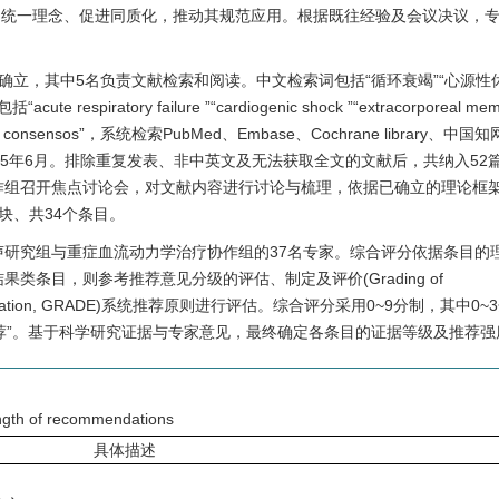
点，统一理念、促进同质化，推动其规范应用。根据既往经验及会议决议，
立，其中5名负责文献检索和阅读。中文检索词包括“循环衰竭”“心源性休
ratory failure ”“cardiogenic shock ”“extracorporeal mem
nd ”“expert consensos”，系统检索PubMed、Embase、Cochrane library、
5年6月。排除重复发表、非中英文及无法获取全文的文献后，共纳入52
作组召开焦点讨论会，对文献内容进行讨论与梳理，依据已确立的理论框
块、共34个条目。
研究组与重症血流动力学治疗协作组的37名专家。综合评分依据条目的
条目，则参考推荐意见分级的评估、制定及评价(Grading of
 and Evaluation, GRADE)系统推荐原则进行评估。综合评分采用0~9分制，其中0
“强推荐”。基于科学研究证据与专家意见，最终确定各条目的证据等级及推荐强
rength of recommendations
具体描述