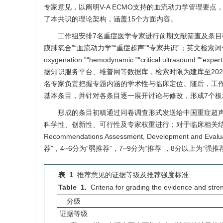
专家意见，以阐明V-A ECMO支持的血流动力学管理要
了本共识的理论架构，涵盖15个方面内容。
工作组安排7名重症医学专家进行前期文献筛查及条目确
膜肺氧合”“血流动力学”“重症超声”“专家共识”；英文检索词包括“acute respi
oxygenation ”“hemodynamic ”“critical ultrasou
据知识服务平台、维普网等数据库，检索时限为建库至202
名专家负责把握专题内涵的学术性与临床定位。随后，工
基本条目，并针对各条目逐一展开讨论与修改，形成7个板
形成的条目初稿通过问卷调查形式发送给中国重症超声
科学性、创新性、可行性及专家权重进行；对于临床相关结果类
Recommendations Assessment, Development
荐”，4~6分为“弱推荐”，7~9分为“推荐”，8分以上为
表 1
推荐意见的证据等级及推荐强度标准
Table 1.
Criteria for grading the evidence and st
分级
证据等级