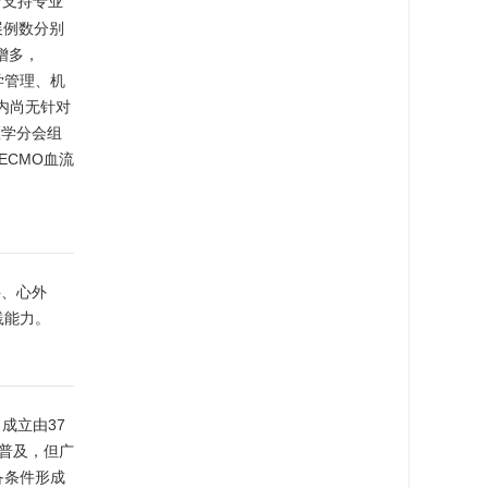
命支持专业
)开展例数分别
增多，
学管理、机
内尚无针对
医学分会组
ECMO血流
科、心外
践能力。
成立由37
益普及，但广
备条件形成