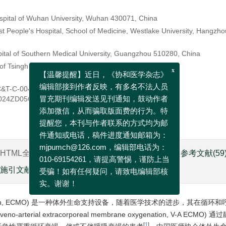
spital of Wuhan University, Wuhan 430071, China
st People's Hospital, School of Medicine, Westlake University, Hangzho
pital of Southern Medical University, Guangzhou 510280, China
 of Tsinghua University, Beijing 100016, China
C&T-C-004
024ZD0562100
x
【温馨提醒】近日，《协和医学杂志》
编辑部接到作者反映，有多名不法人员
冒充期刊编辑发送见刊通知，鼓动作者
添加微信，从而骗取版面费的行为。特
HTML全文
图
(2)
表
(2)
参考文献
(59
提醒您，本刊与作者联系的方式均为邮
件通知或电话，稿件进度通知邮箱为：
施引文献
资源附件
(0)
mjpumch@126.com，编辑部电话为：
010-69154261，请提高警惕，谨防上当
xygenation, ECMO) 是一种体外生命支持设备，随着医学技术的进步，其在循
受骗！如有任何疑问，请致电编辑部核
l extracorporeal membrane oxygenation, V-A ECMO) 
实。谢谢！
[
1
]