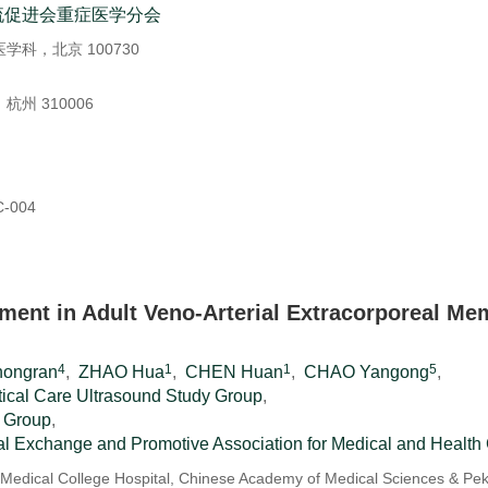
流促进会重症医学分会
科，北京 100730
 310006
C-004
nt in Adult Veno-Arterial Extracorporeal Me
4
1
1
5
ongran
,
ZHAO Hua
,
CHEN Huan
,
CHAO Yangong
,
tical Care Ultrasound Study Group
,
n Group
,
nal Exchange and Promotive Association for Medical and Health
 Medical College Hospital, Chinese Academy of Medical Sciences & Pe