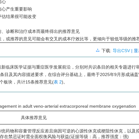
信心
信心产生重要影响
评估结果很可能改变
防、诊断和治疗成本而最终得出的推荐意见
性，或推荐的意见可能会有交叉的成本疗效比等，更倾向于较低等级的推
下载:
导出CSV
| 
新临床医学证据与重症医学发展前沿，分别对共识条目的相关专题进行审阅
目及其内容描述要求，在综合评分基础上，最终于2025年9月形成涵盖V-
板块，共计15条推荐意见(
表 2
)。
ment in adult veno-arterial extracorporeal membrane oxygenation
具体推荐意见
括对传统药物和容量管理反应差且病因可逆的心源性休克或梗阻性休克，以及
存在禁忌证时需全面权衡风险与获益(证据等级：高，推荐强度：强)