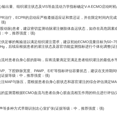
出量、组织灌注状态及VIS等血流动力学指标确定V-A ECMO启动时机
PR治疗，ECPR的启动应严格遵循适应证和禁忌证，并在限定时间内完成V
强)
静脉-股动脉)患者，建议密切监测动脉灌注侧肢体血运状态，如存在高危因素
级：中，推荐强度：强)
是提供足够的氧输送以满足组织灌注需求，建议初始ECMO流量目标为50~7
65 mm Hg，后续应根据患者的灌注状态及器官功能监测指标进行个体化调整(证
逆向血流对患者自身心脏的影响，应将流量滴定至满足患者组织灌注的最低水平
合CVP、下腔静脉宽度、PAWP、E/E′等指标评估容量状态，建议在支持期
(证据等级：中，推荐强度：强)
重关注MAP与脉压，需根据患者自身心脏状态和器官灌注的综合评估滴定MA
官血流的监测需根据ECMO血流与患者自身心脏血流相互作用的特点进行评估(
超声等多种方式早期识别左心室扩张(证据等级：中，推荐强度：强)