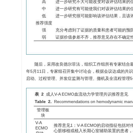
高
进一步研究不大可能改变对该评估结果的
中
进一步研究有可能使我们对该评估结果的
低
进一步研究很可能影响该评估结果，且该
推荐强度
强
充分考虑到了证据的质量和患者可能的预
弱
证据价值参差不齐，推荐意见存在不确定
随后，采用改良德尔菲法，组织工作组所有专家结合最
年5月11日，专家组召开集中讨论会，根据会议达成的共识条
启动、过程管理、并发症监测与管理、撤机及全流程管理5个
表 2
成人V-A ECMO血流动力学管理共识推荐意见
Table 2.
Recommendations on hemodynamic manage
管理板
块
V-A
推荐意见1：V-A ECMO的启动指征包
ECMO
心脏移植或植入长期心室辅助装置的患者，