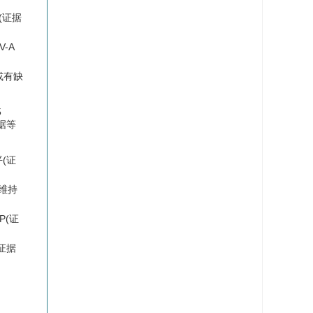
(证据
-A
或有缺
5
据等
(证
间维持
P(证
证据