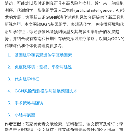
随访，可能难以及时识别真正具有高风险的病灶。近年来，单细胞
测序、代谢组学、影像组学及人工智能(artificial intelligence，AI)技
术的发展，为重新认识GGN的演化过程和风险分层提供了新工具和
[
9
]
新视角
。本文围绕GGN基因组学、表观遗传学、免疫微环境和代
谢组学特征，综述影像风险预测模型及其与多组学融合的发展趋
势，并结合现有指南和长期生存研究探讨治疗策略，以期为GGN的
精准评估和个体化管理提供参考。
1. 基因组学和表观遗传学驱动因素
2. 免疫微环境：监视、平衡与逃逸
3. 代谢组学特征
4. GGN风险预测模型与进展预测技术
5. 手术策略与随访
6. 小结与展望
作者贡献：
慕家兴负责文献检索、资料整理、论文撰写及修订；李
浩负责文献整理、论文修订；陈克终负责选题设计和论文指导、审