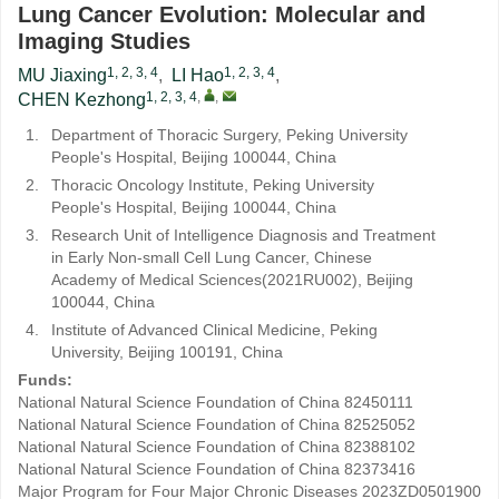
Lung Cancer Evolution: Molecular and
Imaging Studies
1, 2, 3, 4
1, 2, 3, 4
MU Jiaxing
,
LI Hao
,
1, 2, 3, 4
,
,
CHEN Kezhong
1.
Department of Thoracic Surgery, Peking University
People's Hospital, Beijing 100044, China
2.
Thoracic Oncology Institute, Peking University
People's Hospital, Beijing 100044, China
3.
Research Unit of Intelligence Diagnosis and Treatment
in Early Non-small Cell Lung Cancer, Chinese
Academy of Medical Sciences(2021RU002), Beijing
100044, China
4.
Institute of Advanced Clinical Medicine, Peking
University, Beijing 100191, China
Funds:
National Natural Science Foundation of China
82450111
National Natural Science Foundation of China
82525052
National Natural Science Foundation of China
82388102
National Natural Science Foundation of China
82373416
Major Program for Four Major Chronic Diseases
2023ZD0501900