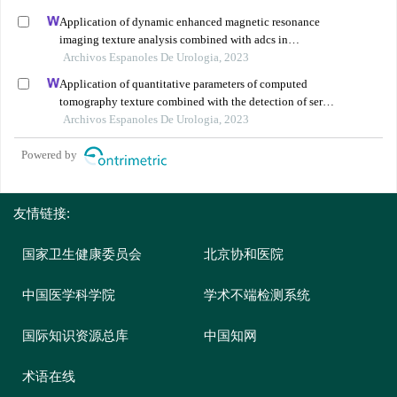
Application of dynamic enhanced magnetic resonance
imaging texture analysis combined with adcs in
predicting pelvic lymph metastasis of prostate cancer
Archivos Espanoles De Urologia, 2023
Application of quantitative parameters of computed
tomography texture combined with the detection of serum
manganese superoxide dismutase in the diagnosis of
Archivos Espanoles De Urologia, 2023
adrenocortical adenoma
Powered by
友情链接:
国家卫生健康委员会
北京协和医院
中国医学科学院
学术不端检测系统
国际知识资源总库
中国知网
术语在线