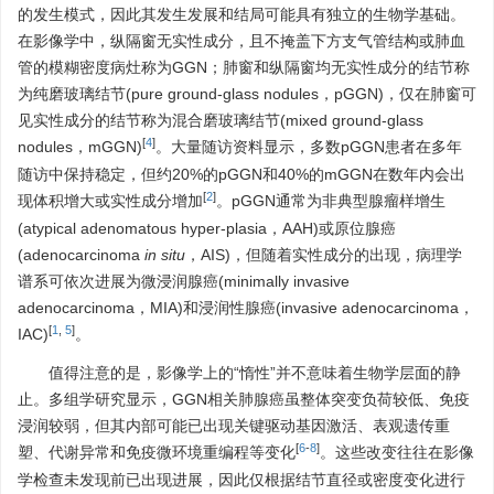
的发生模式，因此其发生发展和结局可能具有独立的生物学基础。
在影像学中，纵隔窗无实性成分，且不掩盖下方支气管结构或肺血
管的模糊密度病灶称为GGN；肺窗和纵隔窗均无实性成分的结节称
为纯磨玻璃结节(pure ground-glass nodules，pGGN)，仅在肺窗可
见实性成分的结节称为混合磨玻璃结节(mixed ground-glass
[
4
]
nodules，mGGN)
。大量随访资料显示，多数pGGN患者在多年
随访中保持稳定，但约20%的pGGN和40%的mGGN在数年内会出
[
2
]
现体积增大或实性成分增加
。pGGN通常为非典型腺瘤样增生
(atypical adenomatous hyper-plasia，AAH)或原位腺癌
(adenocarcinoma
in
situ
，AIS)，但随着实性成分的出现，病理学
谱系可依次进展为微浸润腺癌(minimally invasive
adenocarcinoma，MIA)和浸润性腺癌(invasive adenocarcinoma，
[
1
,
5
]
IAC)
。
值得注意的是，影像学上的“惰性”并不意味着生物学层面的静
止。多组学研究显示，GGN相关肺腺癌虽整体突变负荷较低、免疫
浸润较弱，但其内部可能已出现关键驱动基因激活、表观遗传重
[
6
-
8
]
塑、代谢异常和免疫微环境重编程等变化
。这些改变往往在影像
学检查未发现前已出现进展，因此仅根据结节直径或密度变化进行