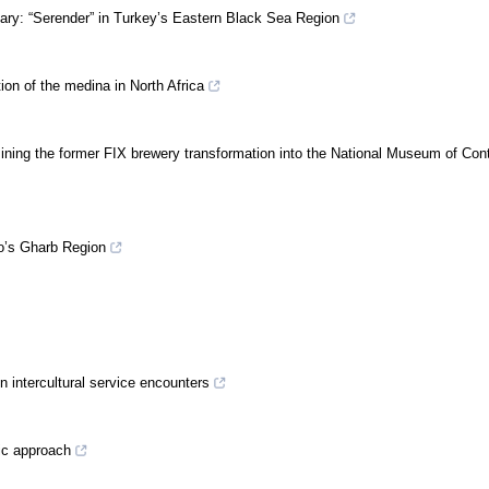
nary: “Serender” in Turkey’s Eastern Black Sea Region
ion of the medina in North Africa
ning the former FIX brewery transformation into the National Museum of Co
o’s Gharb Region
in intercultural service encounters
gic approach