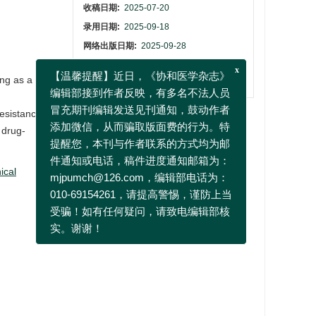
收稿日期:
2025-07-20
录用日期:
2025-09-18
网络出版日期:
2025-09-28
发布日期:
2025-09-27
ing as a
刊出日期:
2025-09-29
x
【温馨提醒】近日，《协和医学杂志》
resistance,
编辑部接到作者反映，有多名不法人员
 drug-
冒充期刊编辑发送见刊通知，鼓动作者
添加微信，从而骗取版面费的行为。特
nical
提醒您，本刊与作者联系的方式均为邮
件通知或电话，稿件进度通知邮箱为：
mjpumch@126.com，编辑部电话为：
010-69154261，请提高警惕，谨防上当
受骗！如有任何疑问，请致电编辑部核
实。谢谢！