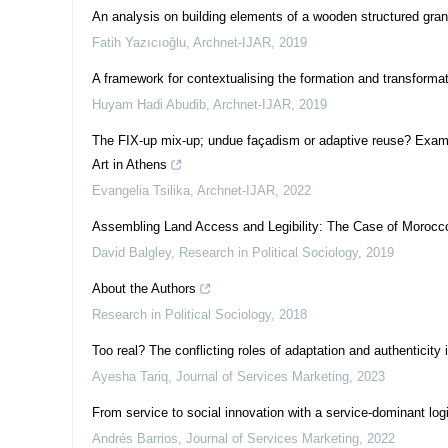
An analysis on building elements of a wooden structured gra
Fatih Yazıcıoğlu
,
Archnet-IJAR
,
2019
A framework for contextualising the formation and transformat
Huyam Hadi Abudib
,
Archnet-IJAR
,
2019
The FIX-up mix-up; undue façadism or adaptive reuse? Exami
Art in Athens
Evangelia Tsilika
,
Archnet-IJAR
,
2022
Assembling Land Access and Legibility: The Case of Morocc
David Balgley
,
Research in Political Sociology
,
2019
About the Authors
Research in Political Sociology
,
2018
Too real? The conflicting roles of adaptation and authenticity 
Ayesha Tariq
,
Journal of Services Marketing
,
2023
From service to social innovation with a service-dominant lo
Andrés Barrios
,
Journal of Services Marketing
,
2022