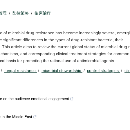
管理
/
防控策略
/
临床治疗
ue of microbial drug resistance has become increasingly severe, emerg
significant differences in the types of drug-resistant bacteria, their
This article aims to review the current global status of microbial drug 
mechanisms, and corresponding clinical treatment strategies for common
ical basis for promoting the rational use of antimicrobial agents.
/
fungal resistance
/
microbial stewardship
/
control strategies
/
cli
ture on the audience emotional engagement
e in the Middle East