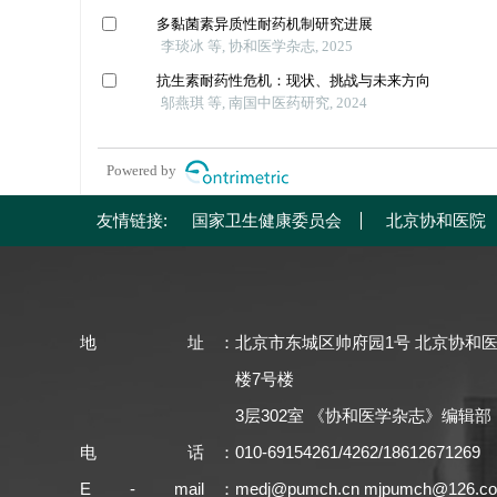
多黏菌素异质性耐药机制研究进展
李琰冰 等, 协和医学杂志, 2025
抗生素耐药性危机：现状、挑战与未来方向
邬燕琪 等, 南国中医药研究, 2024
Powered by
友情链接:
国家卫生健康委员会
北京协和医院
地址
：
北京市东城区帅府园1号 北京协和
楼7号楼
3层302室 《协和医学杂志》编辑部
电话
：
010-69154261/4262/18612671269
E - mail
：
medj@pumch.cn
mjpumch@126.c