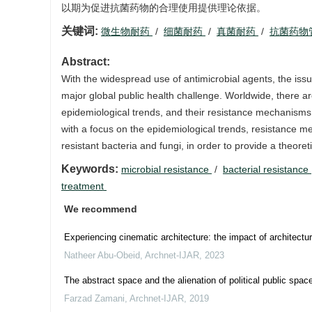
以期为促进抗菌药物的合理使用提供理论依据。
关键词:
微生物耐药
/
细菌耐药
/
真菌耐药
/
抗菌药物
Abstract:
With the widespread use of antimicrobial agents, the iss
major global public health challenge. Worldwide, there are 
epidemiological trends, and their resistance mechanisms. 
with a focus on the epidemiological trends, resistance 
resistant bacteria and fungi, in order to provide a theoret
Keywords:
microbial resistance
/
bacterial resistance
treatment
We recommend
Experiencing cinematic architecture: the impact of architec
Natheer Abu-Obeid
,
Archnet-IJAR
,
2023
The abstract space and the alienation of political public spac
Farzad Zamani
,
Archnet-IJAR
,
2019