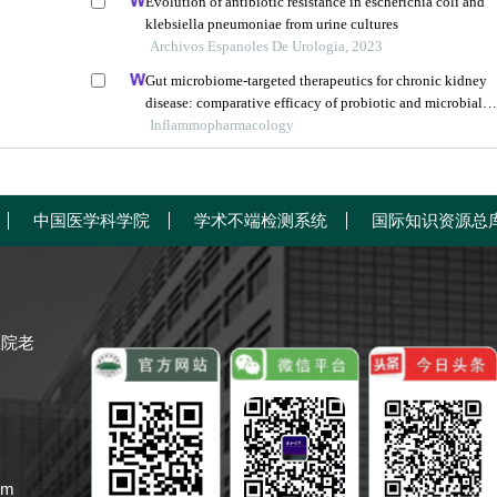
Evolution of antibiotic resistance in escherichia coli and
klebsiella pneumoniae from urine cultures
Archivos Espanoles De Urologia, 2023
Gut microbiome-targeted therapeutics for chronic kidney
disease: comparative efficacy of probiotic and microbial
preparations
Inflammopharmacology
中国医学科学院
学术不端检测系统
国际知识资源总
医院老
om