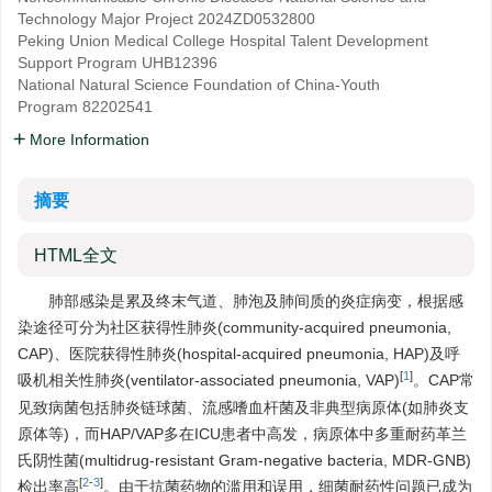
Technology Major Project
2024ZD0532800
Peking Union Medical College Hospital Talent Development
Support Program
UHB12396
National Natural Science Foundation of China-Youth
Program
82202541
More Information
摘要
HTML全文
肺部感染是累及终末气道、肺泡及肺间质的炎症病变，根据感
染途径可分为社区获得性肺炎(community-acquired pneumonia,
CAP)、医院获得性肺炎(hospital-acquired pneumonia, HAP)及呼
[
1
]
吸机相关性肺炎(ventilator-associated pneumonia, VAP)
。CAP常
见致病菌包括肺炎链球菌、流感嗜血杆菌及非典型病原体(如肺炎支
原体等)，而HAP/VAP多在ICU患者中高发，病原体中多重耐药革兰
氏阴性菌(multidrug-resistant Gram-negative bacteria, MDR-GNB)
[
2
-
3
]
检出率高
。由于抗菌药物的滥用和误用，细菌耐药性问题已成为