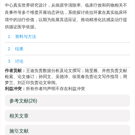
中心真实世界研究设计，从病原学清除率、临床疗效和药物相关不
良事件等多个维度开展动态评估，系统探讨依拉环素在真实临床环
境中的治疗价值，以期为拓展其适应证、推动精准化抗感染治疗提
供循证医学依据。
1. 资料与方法
2. 结果
3. 讨论
作者贡献：
王迪负责数据分析及论文撰写；陆旻雅、井然负责文献
检索、论文修订；孙同文、吴德沛、徐英春负责论文写作指导；周
梦兰、刘正印负责论文审阅。
利益冲突：
所有作者均声明不存在利益冲突
参考文献
(26)
相关文章
施引文献