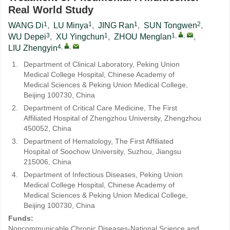
Real World Study
1
1
1
2
WANG Di
,
LU Minya
,
JING Ran
,
SUN Tongwen
,
3
1
1
,
,
WU Depei
,
XU Yingchun
,
ZHOU Menglan
,
4
,
,
LIU Zhengyin
1.
Department of Clinical Laboratory, Peking Union
Medical College Hospital, Chinese Academy of
Medical Sciences & Peking Union Medical College,
Beijing 100730, China
2.
Department of Critical Care Medicine, The First
Affiliated Hospital of Zhengzhou University, Zhengzhou
450052, China
3.
Department of Hematology, The First Affiliated
Hospital of Soochow University, Suzhou, Jiangsu
215006, China
4.
Department of Infectious Diseases, Peking Union
Medical College Hospital, Chinese Academy of
Medical Sciences & Peking Union Medical College,
Beijing 100730, China
Funds:
Noncommunicable Chronic Diseases-National Science and