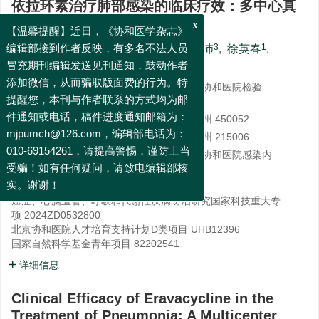
依拉环素治疗肺部感染的临床疗效：多中心真
实世界研究
x
【温馨提醒】近日，《协和医学杂志》
1
1
1
2
3
1
王迪
,
陆旻雅
,
井然
,
孙同文
,
吴德沛
,
徐英春
,
编辑部接到作者反映，有多名不法人员
1
,
,
4
,
,
周梦兰
,
刘正印
冒充期刊编辑发送见刊通知，鼓动作者
1.
中国医学科学院北京协和医学院，北京协和医院检验
添加微信，从而骗取版面费的行为。特
科，北京 100730
提醒您，本刊与作者联系的方式均为邮
2.
郑州大学第一附属医院重症医学科，郑州 450052
件通知或电话，稿件进度通知邮箱为：
3.
苏州大学附属第一医院血液科，江苏苏州 215006
mjpumch@126.com，编辑部电话为：
4.
中国医学科学院北京协和医学院，北京协和医院感染内
010-69154261，请提高警惕，谨防上当
科，北京 100730
受骗！如有任何疑问，请致电编辑部核
基金项目:
实。谢谢！
癌症、心脑血管、呼吸和代谢性疾病防治研究国家科技重大专
项
2024ZD0532800
北京协和医院人才培育支持计划D类项目
UHB12396
国家自然科学基金青年项目
82202541
详细信息
Clinical Efficacy of Eravacycline in the
Treatment of Pneumonia: A Multicenter