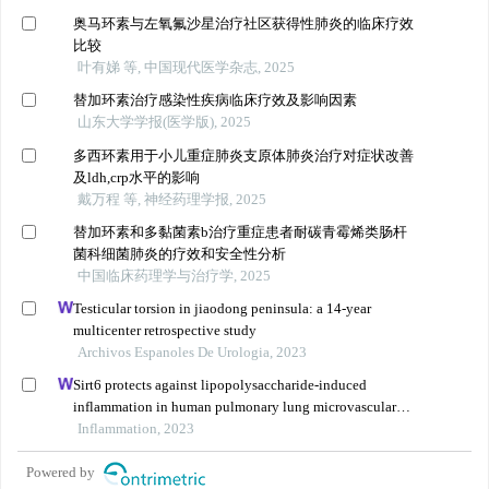
奥马环素与左氧氟沙星治疗社区获得性肺炎的临床疗效
比较
叶有娣 等, 中国现代医学杂志, 2025
替加环素治疗感染性疾病临床疗效及影响因素
山东大学学报(医学版), 2025
多西环素用于小儿重症肺炎支原体肺炎治疗对症状改善
及ldh,crp水平的影响
戴万程 等, 神经药理学报, 2025
替加环素和多黏菌素b治疗重症患者耐碳青霉烯类肠杆
菌科细菌肺炎的疗效和安全性分析
中国临床药理学与治疗学, 2025
Testicular torsion in jiaodong peninsula: a 14-year
multicenter retrospective study
Archivos Espanoles De Urologia, 2023
Sirt6 protects against lipopolysaccharide-induced
inflammation in human pulmonary lung microvascular
endothelial cells
Inflammation, 2023
Powered by