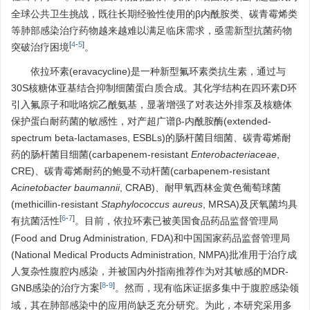
全球公共卫生挑战，既往长期经验性使用的β内酰胺类、碳青霉烯类
等肺部感染治疗药物越来越难以满足临床需求，亟需新型抗菌药物
[
4
-
5
]
突破治疗困境
。
依拉环素(eravacycline)是一种新型氟环素类抗生素，通过与
30S核糖体亚基结合抑制细菌蛋白质合成。其化学结构在四环素D环
引入氟原子和吡咯烷乙酰氨基，显著增强了对表达外排泵及核糖体
保护蛋白耐药菌的敏感性，对产超广谱β-内酰胺酶(extended-
spectrum beta-lactamases, ESBLs)的肠杆菌目细菌、碳青霉烯耐
药的肠杆菌目细菌(carbapenem-resistant
Enterobacteriaceae
,
CRE)、碳青霉烯耐药的鲍曼不动杆菌(carbapenem-resistant
Acinetobacter baumannii
, CRAB)、耐甲氧西林金黄色葡萄球菌
(methicillin-resistant
Staphylococcus aureus
, MRSA)及厌氧菌均具
[
6
-
7
]
有抗菌活性
。目前，依拉环素已被美国食品药品监督管理局
(Food and Drug Administration, FDA)和中国国家药品监督管理局
(National Medical Products Administration, NMPA)批准用于治疗成
人复杂性腹腔内感染，并被国内外指南推荐作为对其敏感的MDR-
[
8
-
9
]
GNB感染的治疗方案
。然而，现有临床证据多集中于腹腔感染领
域，其在肺部感染中的应用尚缺乏充分研究。为此，本研究采用多