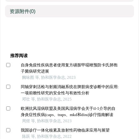
资源附件
(0)
推荐阅读
自身免疫性疾病患者使用复方磺胺甲噁唑预防卡氏肺孢
子菌病研究进展
阙咏图 等, 协和医学杂志, 2023
同轴穿刺活检与射频消融系统在脾脏病变诊断中的应用:
一项前瞻性研究的安全性与有效性分析
邓壮 等, 协和医学杂志, 2025
欧洲抗风湿病联盟及美国风湿病学会关于il-1介导的自
身炎症性疾病(caps、traps、mkd和dira)诊疗指南解读
周煜 等, 协和医学杂志, 2023
我国诊疗一体化核素及放射性药物临床应用与展望
陈跃 等, 协和医学杂志, 2022