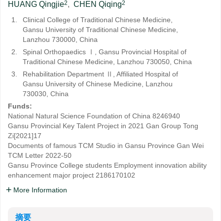
2
2
HUANG Qingjie
,
CHEN Qiqing
1.
Clinical College of Traditional Chinese Medicine,
Gansu University of Traditional Chinese Medicine,
Lanzhou 730000, China
2.
Spinal Orthopaedics Ⅰ, Gansu Provincial Hospital of
Traditional Chinese Medicine, Lanzhou 730050, China
3.
Rehabilitation Department Ⅱ, Affiliated Hospital of
Gansu University of Chinese Medicine, Lanzhou
730030, China
Funds:
National Natural Science Foundation of China
8246940
Gansu Provincial Key Talent Project in 2021
Gan Group Tong
Zi[2021]17
Documents of famous TCM Studio in Gansu Province
Gan Wei
TCM Letter 2022-50
Gansu Province College students Employment innovation ability
enhancement major project
2186170102
More Information
摘要