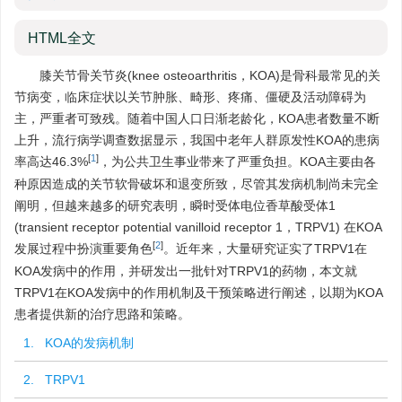
HTML全文
膝关节骨关节炎(knee osteoarthritis，KOA)是骨科最常见的关
节病变，临床症状以关节肿胀、畸形、疼痛、僵硬及活动障碍为
主，严重者可致残。随着中国人口日渐老龄化，KOA患者数量不断
上升，流行病学调查数据显示，我国中老年人群原发性KOA的患病
[
1
]
率高达46.3%
，为公共卫生事业带来了严重负担。KOA主要由各
种原因造成的关节软骨破坏和退变所致，尽管其发病机制尚未完全
阐明，但越来越多的研究表明，瞬时受体电位香草酸受体1
(transient receptor potential vanilloid receptor 1，TRPV1) 在KOA
[
2
]
发展过程中扮演重要角色
。近年来，大量研究证实了TRPV1在
KOA发病中的作用，并研发出一批针对TRPV1的药物，本文就
TRPV1在KOA发病中的作用机制及干预策略进行阐述，以期为KOA
患者提供新的治疗思路和策略。
1. KOA的发病机制
2. TRPV1