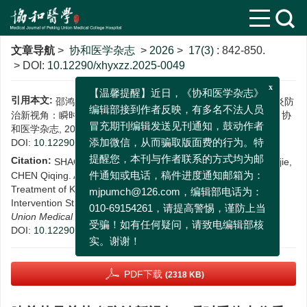
文章导航
>
协和医学杂志
>
2026
>
17(3)
: 842-850.
> DOI:
10.12290/xhyxzz.2025-0049
x
【温馨提醒】近日，《协和医学杂志》
编辑部接到作者反映，有多名不法人员
引用本文:
邵鸿, 赵继荣, 李喜香, 黄清杰, 陈祁青. 膝关节骨关节炎防
冒充期刊编辑发送见刊通知，鼓动作者
治新视角：瞬时受体电位香草酸受体1的作用机制与干预策略[J]. 协
添加微信，从而骗取版面费的行为。特
和医学杂志, 2026, 17(3): 842-850.
DOI:
10.12290/xhyxzz.2025-0049
提醒您，本刊与作者联系的方式均为邮
Citation:
件通知或电话，稿件进度通知邮箱为：
SHAO Hong, ZHAO Jirong, LI Xixiang, HUANG Qingjie,
CHEN Qiqing. A New Perspective on the Prevention and
mjpumch@126.com，编辑部电话为：
Treatment of Knee Osteoarthritis: the Mechanism and
010-69154261，请提高警惕，谨防上当
Intervention Strategy of TRPV1[J].
Medical Journal of Peking
受骗！如有任何疑问，请致电编辑部核
Union Medical College Hospital
, 2026, 17(3): 842-850.
实。谢谢！
DOI:
10.12290/xhyxzz.2025-0049
PDF下载
(2318 KB)