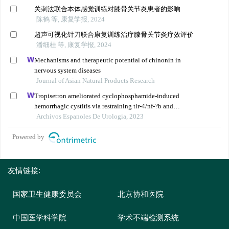
关刺法联合本体感觉训练对膝骨关节炎患者的影响
陈鹤 等, 康复学报, 2024
超声可视化针刀联合康复训练治疗膝骨关节炎疗效评价
潘细桂 等, 康复学报, 2024
Mechanisms and therapeutic potential of chinonin in
nervous system diseases
Journal of Asian Natural Products Research
Tropisetron ameliorated cyclophosphamide-induced
hemorrhagic cystitis via restraining tlr-4/nf-?b and
jak1/stat3 signaling pathways
Archivos Espanoles De Urologia, 2023
Powered by
友情链接:
国家卫生健康委员会
北京协和医院
中国医学科学院
学术不端检测系统