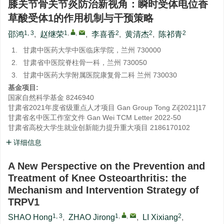
膝关节骨关节炎防治新视角：瞬时受体电位香
草酸受体1的作用机制与干预策略
1, 3
1
,
,
2
2
2
邵鸿
,
赵继荣
,
李喜香
,
黄清杰
,
陈祁青
1.
甘肃中医药大学中医临床学院，兰州 730000
2.
甘肃省中医院脊柱骨一科，兰州 730050
3.
甘肃中医药大学附属医院康复骨二科 兰州 730030
基金项目:
国家自然科学基金
8246940
甘肃省2021年度省级重点人才项目
Gan Group Tong Zi[2021]17
甘肃省名中医工作室文件
Gan Wei TCM Letter 2022-50
甘肃省高校大学生就业创新能力提升重大项目
2186170102
详细信息
A New Perspective on the Prevention and
Treatment of Knee Osteoarthritis: the
Mechanism and Intervention Strategy of
TRPV1
1, 3
1
,
,
2
SHAO Hong
,
ZHAO Jirong
,
LI Xixiang
,