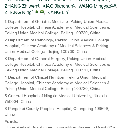
4
5
1,6
ZHANG Zhiwen
,
XIAO Jianchun
,
WANG Mingyao
,
1
,
,
1
ZHANG Ning
,
KANG Lin
1 Department of Geriatric Medicine, Peking Union Medical
College Hospital, Chinese Academy of Medical Sciences &
Peking Union Medical College, Beijing 100730, China;
2 Department of Pathology, Peking Union Medical College
Hospital, Chinese Academy of Medical Sciences & Peking
Union Medical College, Beijing 100730, China;
3 Department of General Surgery, Peking Union Medical
College Hospital, Chinese Academy of Medical Sciences &
Peking Union Medical College, Beijing 100730, China;
4 Department of Clinical Nutrition, Peking Union Medical
College Hospital, Chinese Academy of Medical Sciences &
Peking Union Medical College, Beijing 100730, China;
5 General Hospital of Ningxia Medical University, Ningxia
750004, China;
6 Pengshui County People's Hospital, Chongqing 409699,
China
Funds:
China Medical Board Open Competition Research Grant (25-