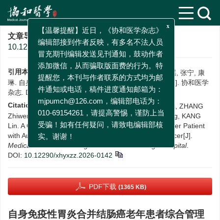
x
【温馨提醒】近日，《协和医学杂志》
编辑部接到作者反映，有多名不法人员
文章导航
>
协和医学杂志
> 六校 > DOI:
10.12290/xhyxzz.2026-0142
冒充期刊编辑发送见刊通知，鼓动作者
添加微信，从而骗取版面费的行为。特
提醒您，本刊与作者联系的方式均为邮
引用本文:
陈孟, 侯春辉, 周良锐, 张志文, 肖剑春, 汪明瑶, 张宁, 康
琳. 自身免疫性胃炎合并结肠癌老年患者综合管理一例[J]. 协和医学
件通知或电话，稿件进度通知邮箱为：
杂志.
DOI:
10.12290/xhyxzz.2026-0142
mjpumch@126.com，编辑部电话为：
Citation:
CHEN Meng, HOU Chunhui, ZHOU Liangrui, ZHANG
010-69154261，请提高警惕，谨防上当
Zhiwen, XIAO Jianchun, WANG Mingyao, ZHANG Ning, KANG
受骗！如有任何疑问，请致电编辑部核
Lin. A Case of Comprehensive Management in an Older Patient
实。谢谢！
with Autoimmune Gastritis Complicated by Colon Cancer[J].
Medical Journal of Peking Union Medical College Hospital
.
DOI:
10.12290/xhyxzz.2026-0142
PDF下载
(1365 KB)
自身免疫性胃炎合并结肠癌老年患者综合管理