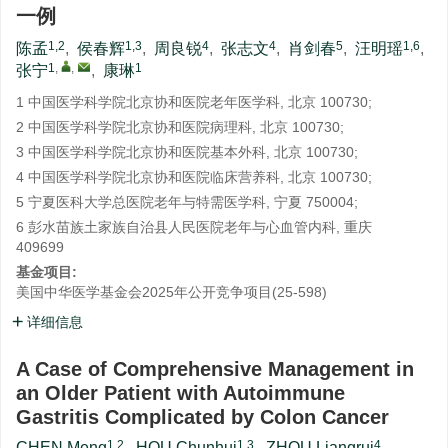
一例
1,2
1,3
4
4
5
1,6
陈孟
,
侯春辉
,
周良锐
,
张志文
,
肖剑春
,
汪明瑶
,
1
,
,
1
张宁
,
康琳
1 中国医学科学院北京协和医院老年医学科, 北京 100730;
2 中国医学科学院北京协和医院病理科, 北京 100730;
3 中国医学科学院北京协和医院基本外科, 北京 100730;
4 中国医学科学院北京协和医院临床营养科, 北京 100730;
5 宁夏医科大学总医院老年与特需医学科, 宁夏 750004;
6 彭水苗族土家族自治县人民医院老年与心血管内科, 重庆
409699
基金项目:
美国中华医学基金会2025年公开竞争项目(25-598)
详细信息
A Case of Comprehensive Management in
an Older Patient with Autoimmune
Gastritis Complicated by Colon Cancer
1,2
1,3
4
CHEN Meng
,
HOU Chunhui
,
ZHOU Liangrui
,